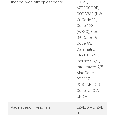
Ingebouwde streepjescodes:
1D, 2D,
AZTECCODE,
CODABAR (NW-
7), Code 11,
Code 128
(A/B/C), Code
39, Code 49,
Code 93,
Datamatrix,
EAN13, EAN8,
Industrial 2/5,
Interleaved 2/5,
MaxiCode,
PDF417,
POSTNET, QR
Code, UPC-A,
UPC-E
Paginabeschrijving talen:
EZPL, XML, ZPL
II