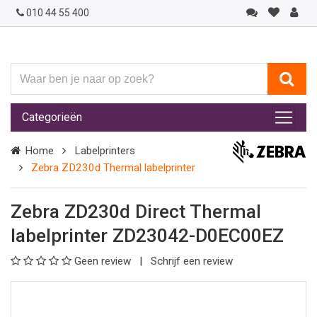
010 44 55 400
Waar
ben
je
Categorieën
naar
op
Home
Labelprinters
zoek?
Zebra ZD230d Thermal labelprinter
Zebra ZD230d Direct Thermal
labelprinter ZD23042-D0EC00EZ
Geen review
Schrijf een review