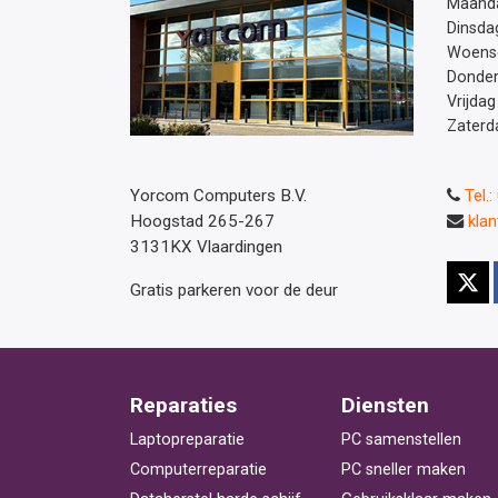
Maand
Dinsda
Woens
Donde
Vrijdag
Zaterd
Yorcom Computers B.V.
Tel.
Hoogstad 265-267
kla
3131KX Vlaardingen
Gratis parkeren voor de deur
Reparaties
Diensten
Laptopreparatie
PC samenstellen
Computerreparatie
PC sneller maken