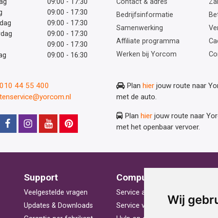
ag
09:00 - 17:30
Contact & adres
Zak
g
09:00 - 17:30
Bedrijfsinformatie
Be
dag
09:00 - 17:30
Samenwerking
Ve
rdag
09:00 - 17:30
Affiliate programma
Ca
09:00 - 17:30
Werken bij Yorcom
Co
ag
09:00 - 16:30
: 010 44 55 400
Plan
hier
jouw route naar Y
ntenservice@yorcom.nl
met de auto.
Plan
hier
jouw route naar Yo
met het openbaar vervoer.
Support
Computerhulp
V
Veelgestelde vragen
Service aan huis
St
Wij gebr
Updates & Downloads
Service voor bedrijven
La