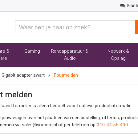
Klant
Waar
ben
je
naar
re &
Gaming
Randapparatuur &
Netwerk &
op
are
Audio
Opslag
zoek?
Gigabit adapter zwart
Foutmelden
t melden
taand formulier is alleen bedoelt voor foutieve productinformatie.
l jouw vragen over het plaatsen van een bestelling, offertes, produc
pnemen via
sales@yorcom.nl
of per telefoon op
010 44 55 400
.