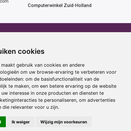
rcom
Computerwinkel Zuid-Holland
erhuur
Advies
atafel huren
Winactie
uiken cookies
ptop huren
Laptop voor school
amer huren
Cadeau ideeën
 maakt gebruik van cookies en andere
cestoel huren
Print service
nologieën om uw browse-ervaring te verbeteren voor
doeleinden:
om de basisfunctionaliteit van de
ojectiescherm huren
Kortingscode
lijk te maken
,
om een betere ervaring op de website
uw interesse in onze producten en diensten te
oring
Acties
etinginteracties te personaliseren
,
om advertenties
 die relevanter voor u zijn
.
d
Ik weiger
Wijzig mijn voorkeuren