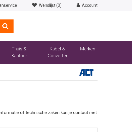
enservice
Wenslijst (0)
Account
Thuis &
Kabel &
Merken
Kantoor
Converter
tinformatie of technische zaken kun je contact met