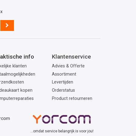
ox
aktische info
Klantenservice
elijke klanten
Advies & Offerte
taalmogelijkheden
Assortiment
rzendkosten
Levertijden
deaukaart kopen
Orderstatus
mputerreparaties
Product retourneren
orcom
...omdat service belangrijk is voor jou!