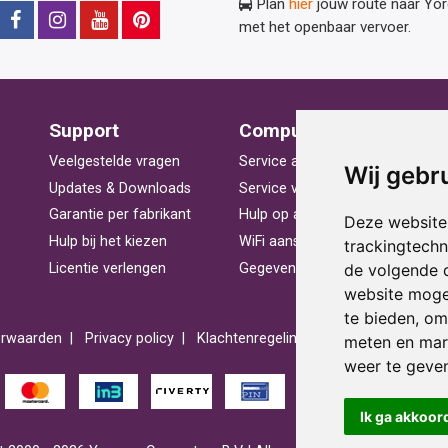
Plan
hier
jouw route naar Yo
met het openbaar vervoer.
Support
Computerhulp
V
Veelgestelde vragen
Service aan huis
St
Wij gebr
Updates & Downloads
Service voor bedrijven
La
Garantie per fabrikant
Hulp op afstand
Be
Deze website
Hulp bij het kiezen
WiFi aansluiten
Ra
trackingtech
de volgende 
Licentie verlengen
Gegevens herstellen
Pr
website moge
te bieden
,
om 
rwaarden
Privacy policy
Klachtenregeling
Reviews
Spons
meten en mark
weer te geven
Ik ga akkoor