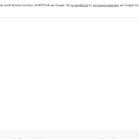
ite wordt beschermd door reCAPTCHA van Google. Het
privacybeleid
en
servicevoorwaarden
van Google zij