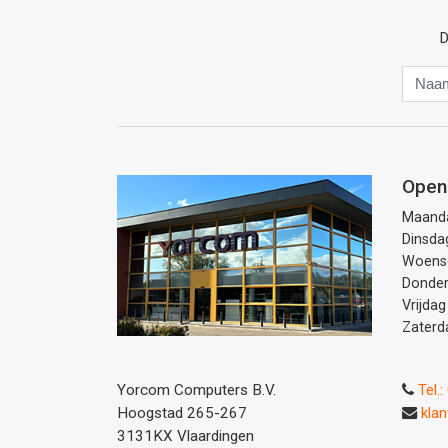
D
Open
Maand
Dinsda
Woens
Donde
Vrijdag
Zaterd
Yorcom Computers B.V.
Tel.
Hoogstad 265-267
kla
3131KX Vlaardingen