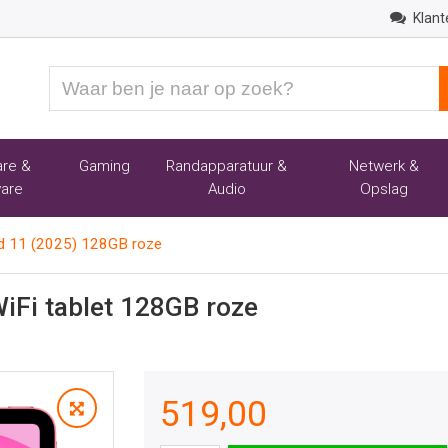
Klant
Waar
ben
je
naar
re &
Gaming
Randapparatuur &
Netwerk &
op
are
Audio
Opslag
zoek?
ad 11 (2025) 128GB roze
WiFi tablet 128GB roze
519,00