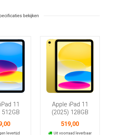
pecificaties bekijken
r informatie
Bekijk meer informatie
iPad 11
Apple iPad 11
) 512GB
(2025) 128GB
auw
geel
9,00
519,00
kelmand
In winkelmand
gen levertijd
Uit voorraad leverbaar