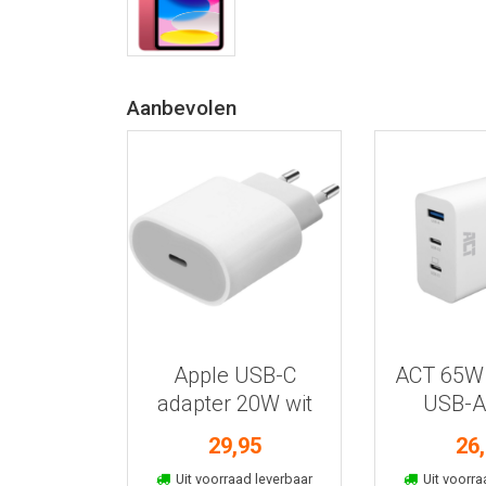
Aanbevolen
Bekijk meer informatie
Bekijk meer
Apple USB-C
ACT 65W
adapter 20W wit
USB-A
29,95
26
In winkelmand
In win
Uit voorraad leverbaar
Uit voorra