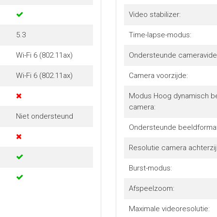
Video stabilizer:
5.3
Time-lapse-modus:
Wi-Fi 6 (802.11ax)
Ondersteunde cameravideo
Wi-Fi 6 (802.11ax)
Camera voorzijde:
Modus Hoog dynamisch ber
camera:
Niet ondersteund
Ondersteunde beeldformat
Resolutie camera achterzij
Burst-modus:
Afspeelzoom:
Maximale videoresolutie: