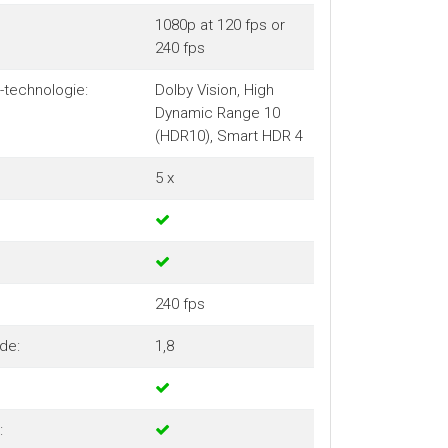
1080p at 120 fps or
240 fps
-technologie:
Dolby Vision, High
Dynamic Range 10
(HDR10), Smart HDR 4
5 x
240 fps
jde:
1,8
: