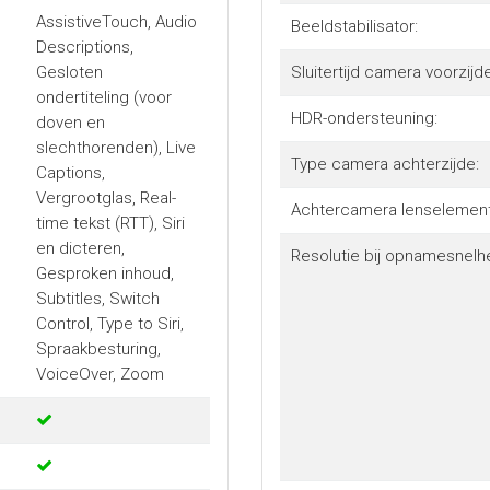
AssistiveTouch, Audio
Beeldstabilisator:
Descriptions,
Gesloten
Sluitertijd camera voorzijde
ondertiteling (voor
HDR-ondersteuning:
doven en
slechthorenden), Live
Type camera achterzijde:
Captions,
Vergrootglas, Real-
Achtercamera lenselement
time tekst (RTT), Siri
en dicteren,
Resolutie bij opnamesnelhe
Gesproken inhoud,
Subtitles, Switch
Control, Type to Siri,
Spraakbesturing,
VoiceOver, Zoom