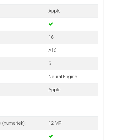
Apple
16
A16
5
Neural Engine
Apple
 (numeriek):
12 MP