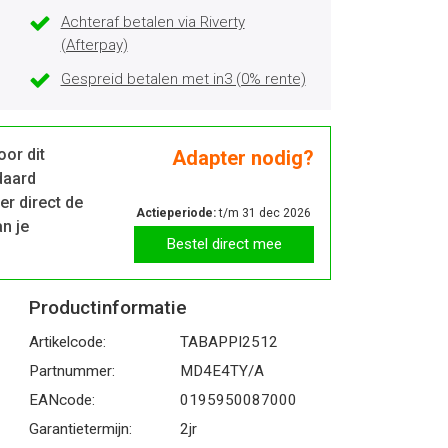
Achteraf betalen via Riverty
(Afterpay)
Gespreid betalen met in3 (0% rente)
oor dit
Adapter nodig?
daard
er direct de
Actieperiode:
t/m 31 dec 2026
an je
Bestel direct mee
Productinformatie
Artikelcode:
TABAPPI2512
Partnummer:
MD4E4TY/A
EANcode:
0195950087000
Garantietermijn:
2jr