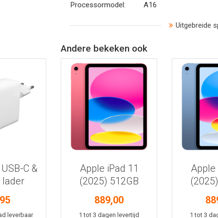
Processormodel:
A16
Uitgebreide s
Andere bekeken ook
 informatie
Bekijk meer informatie
Bekijk mee
 USB-C &
Apple iPad 11
Apple 
 lader
(2025) 512GB
(2025
roze
bl
,95
889,00
88
kelmand
In winkelmand
In win
ad leverbaar
1 tot 3 dagen levertijd
1 tot 3 da