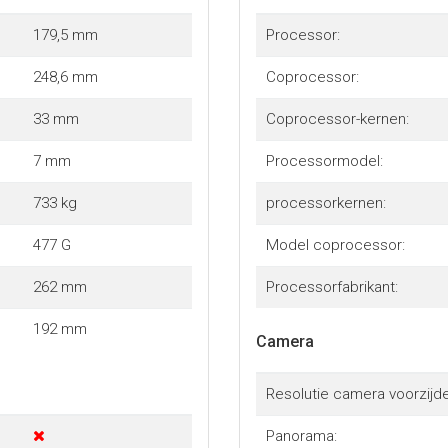
179,5 mm
Processor:
248,6 mm
Coprocessor:
33 mm
Coprocessor-kernen:
7 mm
Processormodel:
733 kg
processorkernen:
477 G
Model coprocessor:
262 mm
Processorfabrikant:
192 mm
Camera
Resolutie camera voorzijde
Panorama: