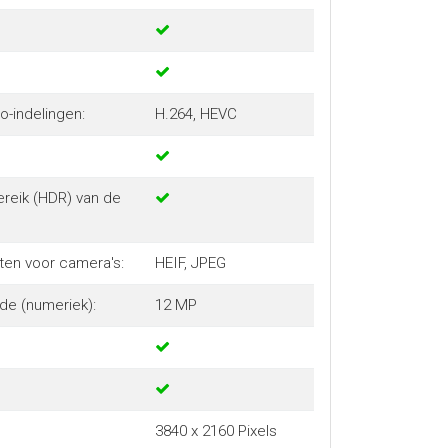
-indelingen:
H.264, HEVC
eik (HDR) van de
en voor camera's:
HEIF, JPEG
de (numeriek):
12 MP
3840 x 2160 Pixels