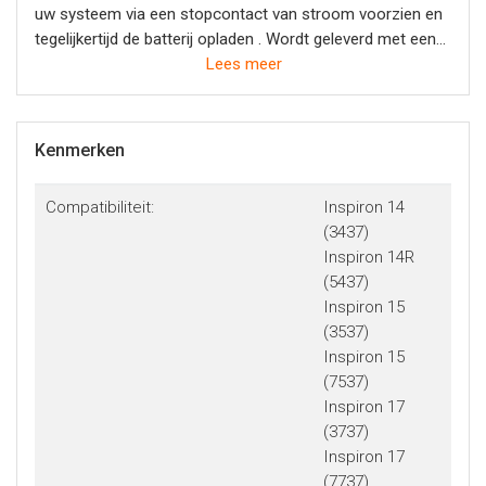
uw systeem via een stopcontact van stroom voorzien en
tegelijkertijd de batterij opladen . Wordt geleverd met een
stroomkabel van 1 meter.
Lees meer
- Dell gebruikt uitsluitend hoogwaardige onderdelen van
OEM-kwaliteit
Kenmerken
Compatibiliteit:
Inspiron 14
(3437)
Inspiron 14R
(5437)
Inspiron 15
(3537)
Inspiron 15
(7537)
Inspiron 17
(3737)
Inspiron 17
(7737)