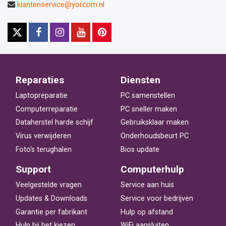
klantenservice@yorcom.nl
Reparaties
Diensten
Laptopreparatie
PC samenstellen
Computerreparatie
PC sneller maken
Dataherstel harde schijf
Gebruiksklaar maken
Virus verwijderen
Onderhoudsbeurt PC
Foto's terughalen
Bios update
Support
Computerhulp
Veelgestelde vragen
Service aan huis
Updates & Downloads
Service voor bedrijven
Garantie per fabrikant
Hulp op afstand
Hulp bij het kiezen
WiFi aansluiten