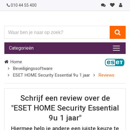
010 44 55 400
Waar
ben
je
Categorieën
naar
op
Home
zoek?
Beveiligingssoftware
ESET HOME Security Essential 9u 1 jaar
Reviews
Schrijf een review over de
"ESET HOME Security Essential
9u 1 jaar"
Hiermee help je andere een juiste keuze te