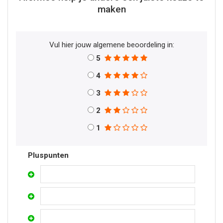
maken
Vul hier jouw algemene beoordeling in:
5
4
3
2
1
Pluspunten