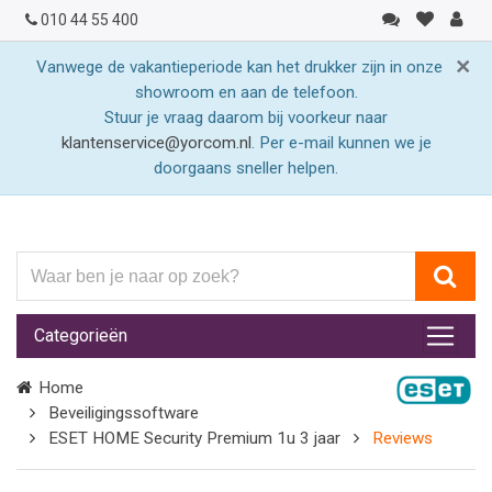
010 44 55 400
×
Vanwege de vakantieperiode kan het drukker zijn in onze
showroom en aan de telefoon.
Stuur je vraag daarom bij voorkeur naar
klantenservice@yorcom.nl
. Per e-mail kunnen we je
doorgaans sneller helpen.
Waar
ben
je
Categorieën
naar
op
Home
zoek?
Beveiligingssoftware
ESET HOME Security Premium 1u 3 jaar
Reviews