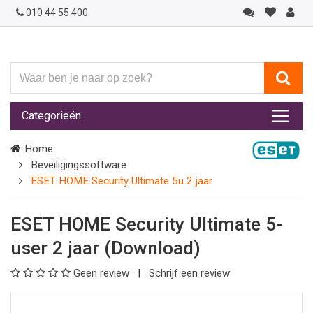
010 44 55 400
Waar
ben
je
Categorieën
naar
op
Home
zoek?
Beveiligingssoftware
ESET HOME Security Ultimate 5u 2 jaar
ESET HOME Security Ultimate 5-
user 2 jaar (Download)
Geen review
Schrijf een review