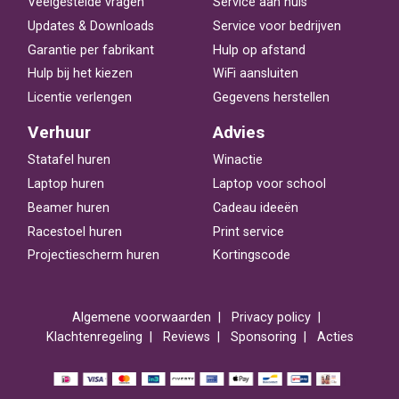
Veelgestelde vragen
Service aan huis
Updates & Downloads
Service voor bedrijven
Garantie per fabrikant
Hulp op afstand
Hulp bij het kiezen
WiFi aansluiten
Licentie verlengen
Gegevens herstellen
Verhuur
Advies
Statafel huren
Winactie
Laptop huren
Laptop voor school
Beamer huren
Cadeau ideeën
Racestoel huren
Print service
Projectiescherm huren
Kortingscode
Algemene voorwaarden
Privacy policy
Klachtenregeling
Reviews
Sponsoring
Acties