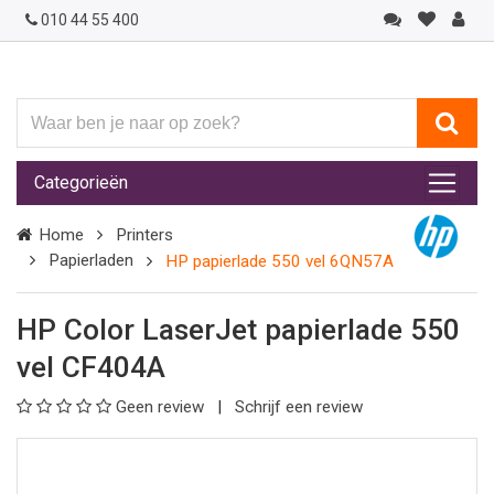
010 44 55 400
Waar
ben
je
Categorieën
naar
op
Home
Printers
zoek?
Papierladen
HP papierlade 550 vel 6QN57A
HP Color LaserJet papierlade 550
vel CF404A
Geen review
Schrijf een review