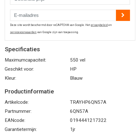
Deze site wordt beschermd door reCAPTCHA van Google. Het
privacybeleid
en
servicevoorwaarden
van Google zijn van toepassing.
Specificaties
Maximumcapaciteit:
550 vel
Geschikt voor:
HP
Kleur:
Blauw
Productinformatie
Artikelcode:
TRAYHP6QN57A
Partnummer:
6QN57A
EANcode:
0194441217322
Garantietermijn:
1jr