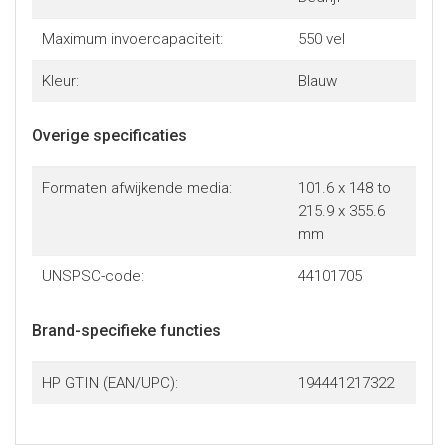
Maximum invoercapaciteit:
550 vel
Kleur:
Blauw
Overige specificaties
Formaten afwijkende media:
101.6 x 148 to
215.9 x 355.6
mm
UNSPSC-code:
44101705
Brand-specifieke functies
HP GTIN (EAN/UPC):
194441217322