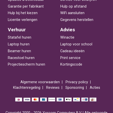
Garantie per fabrikant
Hulp op afstand
Hulp bij het kiezen
WiFi aansluiten
Licentie verlengen
Gegevens herstellen
Verhuur
Advies
Statafel huren
Winactie
Laptop huren
Laptop voor school
Beamer huren
Cadeau ideeën
Racestoel huren
Print service
Projectiescherm huren
Kortingscode
Algemene voorwaarden
Privacy policy
Klachtenregeling
Reviews
Sponsoring
Acties
Copyright 2000 - 2026 Yorcom Computers B.V. | Alle getoonde