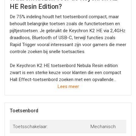
HE Resin Edition?
De 75% indeling houdt het toetsenbord compact, maar
behoudt belangrijke toetsen zoals de functietoetsen en
pijltjestoetsen. Je gebruikt de Keychron K2 HE via 2,4GHz
draadloos, Bluetooth of USB-C, terwijl functies zoals
Rapid Trigger vooral interessant zijn voor gamers die meer
controle zoeken bij snelle toetsacties.
De Keychron K2 HE toetsenbord Nebula Resin edition
zwart is een sterke keuze voor klanten die een compact
Hall Effect-toetsenbord zoeken met een opvallende
zwarte Resin Edition-afwerking. Dit model past vooral bij
Lees meer
gamers, programmeurs en toetsenbordliefhebbers die
magnetische switches willen combineren met een
compact formaat en een premium uitstraling.
Toetsenbord
Toetsschakelaar:
Mechanisch