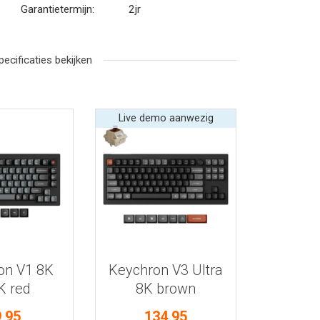
Garantietermijn:
2jr
pecificaties bekijken
Live demo aanwezig
r informatie
Bekijk meer informatie
on V1 8K
Keychron V3 Ultra
 red
8K brown
enbord
toetsenbord
,95
134,95