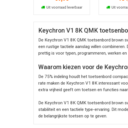
In winkelmand
In win
Uit voorraad leverbaar
Uit voorra
Keychron V1 8K QMK toetsenbo
De Keychron V1 8K QMK toetsenbord brown swit
een rustige tactiele aanslag willen combineren.
prettig is voor typen, programmeren, werken en
Waarom kiezen voor de Keychro
De 75% indeling houdt het toetsenbord compact, 
rate maken de Keychron V1 8K interessant voor 
extra vrijheid geeft om toetsen en functies naa
De Keychron V1 8K QMK toetsenbord brown swi
stabiliteit en een tactiele type-ervaring. Dit 
de belangrijkste toetsen op te geven.