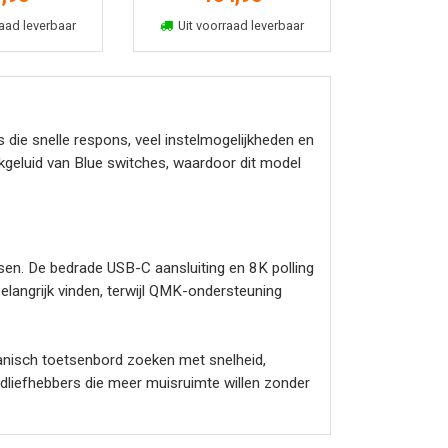
kelmand
In winkelmand
aad leverbaar
Uit voorraad leverbaar
e snelle respons, veel instelmogelijkheden en
ikgeluid van Blue switches, waardoor dit model
tsen. De bedrade USB-C aansluiting en 8K polling
elangrijk vinden, terwijl QMK-ondersteuning
nisch toetsenbord zoeken met snelheid,
ordliefhebbers die meer muisruimte willen zonder