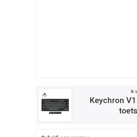
Ik 
Keychron V1
toet