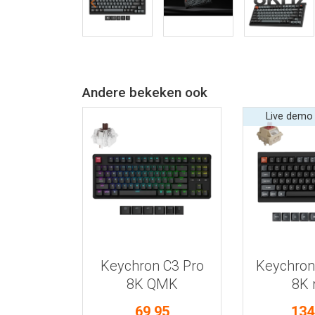
Andere bekeken ook
Live demo
Bekijk meer informatie
Bekijk meer
Keychron C3 Pro
Keychron
8K QMK
8K 
toetsenbord
toets
69,95
134