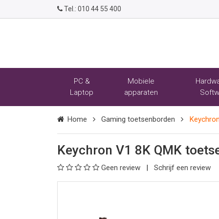
Tel.:
010 44 55 400
PC &
Mobiele
Hardwa
Laptop
apparaten
Softw
Home
Gaming toetsenborden
Keychro
Keychron V1 8K QMK toetse
Geen review
Schrijf een review