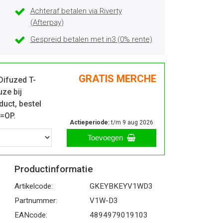
Achteraf betalen via Riverty
(Afterpay)
Gespreid betalen met in3 (0% rente)
GRATIS MERCHE
Difuzed T-
uze bij
duct, bestel
P=OP.
Actieperiode:
t/m 9 aug 2026
Toevoegen
Productinformatie
Artikelcode:
GKEYBKEYV1WD3
Partnummer:
V1W-D3
EANcode:
4894979019103