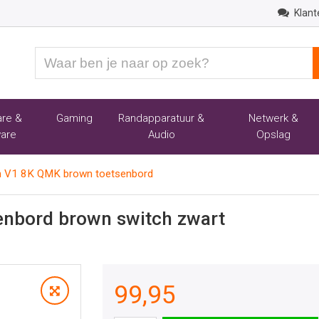
Klant
Waar
ben
je
naar
re &
Gaming
Randapparatuur &
Netwerk &
op
are
Audio
Opslag
zoek?
n V1 8K QMK brown toetsenbord
nbord brown switch zwart
99,95