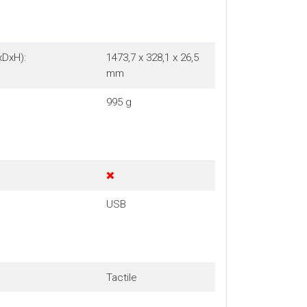
xDxH):
1473,7 x 328,1 x 26,5
mm
995 g
USB
Tactile