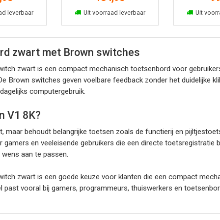
kelmand
In winkelmand
In win
ad leverbaar
Uit voorraad leverbaar
Uit voorr
rd zwart met Brown switches
ch zwart is een compact mechanisch toetsenbord voor gebruikers di
 De Brown switches geven voelbare feedback zonder het duidelijke kl
 dagelijks computergebruik.
n V1 8K?
maar behoudt belangrijke toetsen zoals de functierij en pijltjestoe
gamers en veeleisende gebruikers die een directe toetsregistratie b
r wens aan te passen.
tch zwart is een goede keuze voor klanten die een compact mecha
model past vooral bij gamers, programmeurs, thuiswerkers en toetsenb