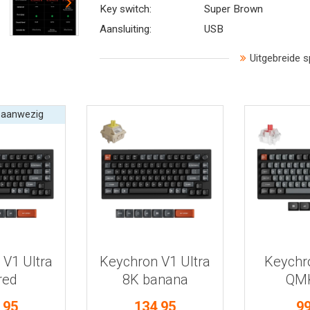
Key switch:
Super Brown
Aansluiting:
USB
Uitgebreide s
 aanwezig
 informatie
Bekijk meer informatie
Bekijk mee
 V1 Ultra
Keychron V1 Ultra
Keychr
red
8K banana
QMK
enbord
toetsenbord
toets
,95
134,95
99