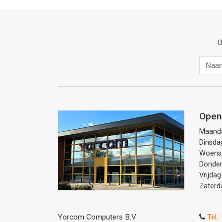
D
Open
Maand
Dinsda
Woens
Donde
Vrijdag
Zaterd
Yorcom Computers B.V.
Tel.