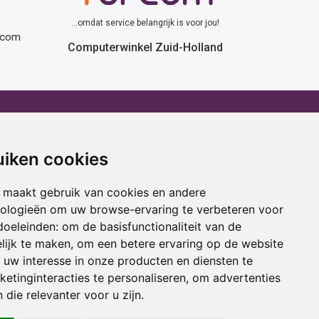
...omdat service belangrijk is voor jou!
rcom
Computerwinkel Zuid-Holland
erhuur
Advies
atafel huren
Winactie
uiken cookies
ptop huren
Laptop voor school
amer huren
Cadeau ideeën
 maakt gebruik van cookies en andere
cestoel huren
Print service
nologieën om uw browse-ervaring te verbeteren voor
doeleinden:
om de basisfunctionaliteit van de
ojectiescherm huren
Kortingscode
lijk te maken
,
om een betere ervaring op de website
uw interesse in onze producten en diensten te
oring
Acties
etinginteracties te personaliseren
,
om advertenties
 die relevanter voor u zijn
.