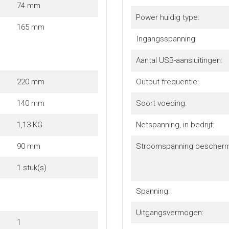
74 mm
Power huidig type:
165 mm
Ingangsspanning:
Aantal USB-aansluitingen:
220 mm
Output frequentie:
140 mm
Soort voeding:
1,13 KG
Netspanning, in bedrijf:
90 mm
Stroomspanning bescherm
1 stuk(s)
Spanning:
Uitgangsvermogen:
1