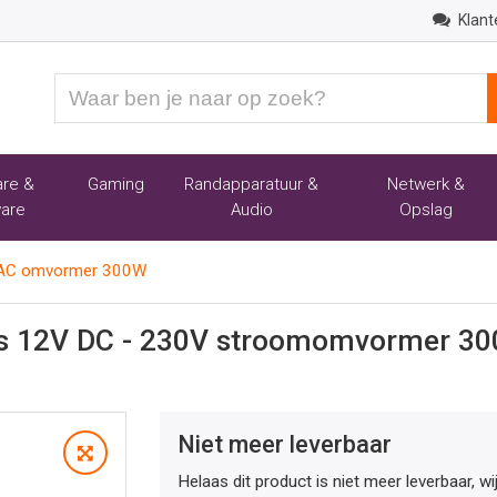
Klant
Waar
ben
je
naar
re &
Gaming
Randapparatuur &
Netwerk &
op
are
Audio
Opslag
zoek?
 AC omvormer 300W
us 12V DC - 230V stroomomvormer 3
Niet meer leverbaar
Helaas dit product is niet meer leverbaar, w