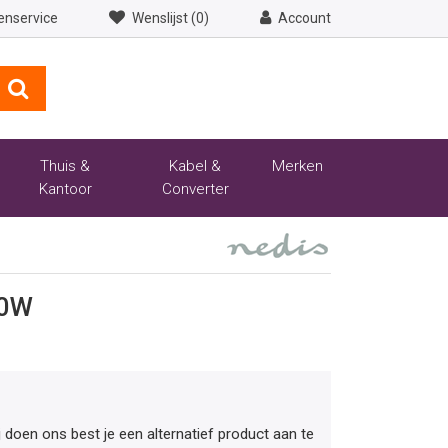
enservice
Wenslijst (0)
Account
Thuis &
Kabel &
Merken
Kantoor
Converter
00W
ij doen ons best je een alternatief product aan te