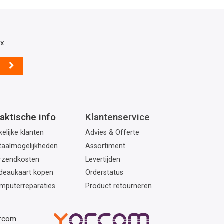
ox
aktische info
Klantenservice
elijke klanten
Advies & Offerte
taalmogelijkheden
Assortiment
rzendkosten
Levertijden
deaukaart kopen
Orderstatus
mputerreparaties
Product retourneren
orcom