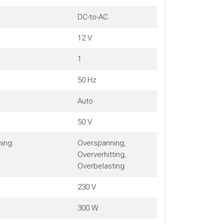
DC-to-AC
12 V
1
50 Hz
Auto
50 V
ing:
Overspanning,
Oververhitting,
Overbelasting
230 V
300 W