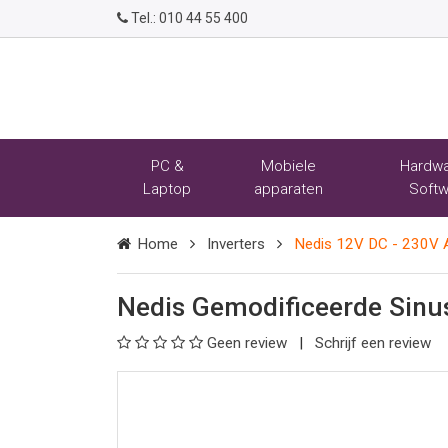
Tel.:
010 44 55 400
PC &
Mobiele
Hardwa
Laptop
apparaten
Softw
Home
Inverters
Nedis 12V DC - 230V
Nedis Gemodificeerde Sin
Geen review
Schrijf een review