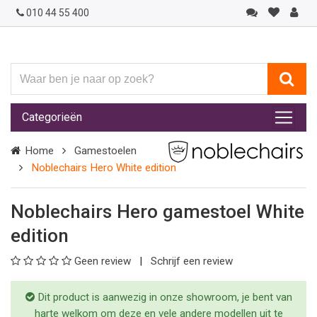
010 44 55 400
Waar
ben
je
Categorieën
naar
op
Home
Gamestoelen
zoek?
Noblechairs Hero White edition
Noblechairs Hero gamestoel White
edition
Geen review
Schrijf een review
Dit product is aanwezig in onze showroom, je bent van
harte welkom om deze en vele andere modellen uit te