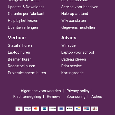
Veelgestelde vragen
Service aan huis
Updates & Downloads
Service voor bedrijven
Garantie per fabrikant
Hulp op afstand
Hulp bij het kiezen
WiFi aansluiten
Licentie verlengen
Gegevens herstellen
Verhuur
Advies
Statafel huren
Winactie
Laptop huren
Laptop voor school
Beamer huren
Cadeau ideeën
Racestoel huren
Print service
Projectiescherm huren
Kortingscode
Algemene voorwaarden
Privacy policy
Klachtenregeling
Reviews
Sponsoring
Acties