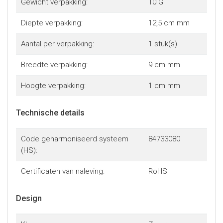
Gewicht verpakking:
10 G
overdragen en efficiënter kunt werken
Diepte verpakking:
12,5 cm mm
- De door de adapter toegevoegde USB-poort bevindt zich
op ongeveer 12 cm van uw mobiele digitale apparaat en
Aantal per verpakking:
1 stuk(s)
biedt daardoor meer flexibiliteit bij het aansluiten van USB-
apparaten
Breedte verpakking:
9 cm mm
- Met levenslange garantie door StarTech.com
Hoogte verpakking:
1 cm mm
Technische details
Code geharmoniseerd systeem
84733080
(HS):
Certificaten van naleving:
RoHS
Design