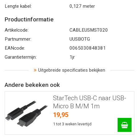
Lengte kabel:
0,127 meter
Productinformatie
Artikelcode:
CABLEUSMST020
Partnummer:
UUSBOTG
EANcode:
0065030848381
Garantietermijn:
1jr
Uitgebreide specificaties bekijken
Andere bekeken ook
StarTech USB-C naar USB-
Micro B M/M 1m
19,95
1 tot 3 weken levertijd