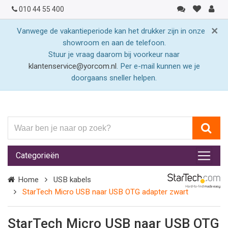
010 44 55 400
×
Vanwege de vakantieperiode kan het drukker zijn in onze
showroom en aan de telefoon.
Stuur je vraag daarom bij voorkeur naar
klantenservice@yorcom.nl
. Per e-mail kunnen we je
doorgaans sneller helpen.
Waar
ben
je
Categorieën
naar
op
Home
USB kabels
zoek?
StarTech Micro USB naar USB OTG adapter zwart
StarTech Micro USB naar USB OTG