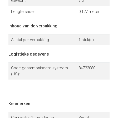
Gewicht:
7 G
Lengte snoer:
0,127 meter
Inhoud van de verpakking
Aantal per verpakking:
1 stuk(s)
Logistieke gegevens
Code geharmoniseerd systeem
84733080
(HS):
Kenmerken
Connector 1 form factor:
Recht