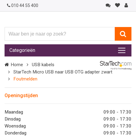
010 44 55 400
Waar
ben
je
Categorieën
naar
op
Home
USB kabels
zoek?
StarTech Micro USB naar USB OTG adapter zwart
Foutmelden
Openingstijden
Maandag
09:00 - 17:30
Dinsdag
09:00 - 17:30
Woensdag
09:00 - 17:30
Donderdag
09:00 - 17:30