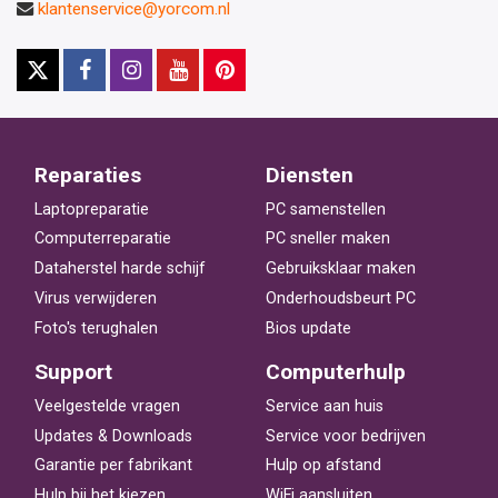
klantenservice@yorcom.nl
Reparaties
Diensten
Laptopreparatie
PC samenstellen
Computerreparatie
PC sneller maken
Dataherstel harde schijf
Gebruiksklaar maken
Virus verwijderen
Onderhoudsbeurt PC
Foto's terughalen
Bios update
Support
Computerhulp
Veelgestelde vragen
Service aan huis
Updates & Downloads
Service voor bedrijven
Garantie per fabrikant
Hulp op afstand
Hulp bij het kiezen
WiFi aansluiten