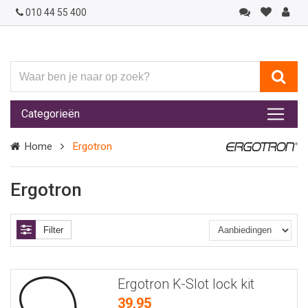
010 44 55 400
Waar
ben
je
Categorieën
naar
op
Home
Ergotron
zoek?
Ergotron
Filter
Ergotron K-Slot lock kit
39,95