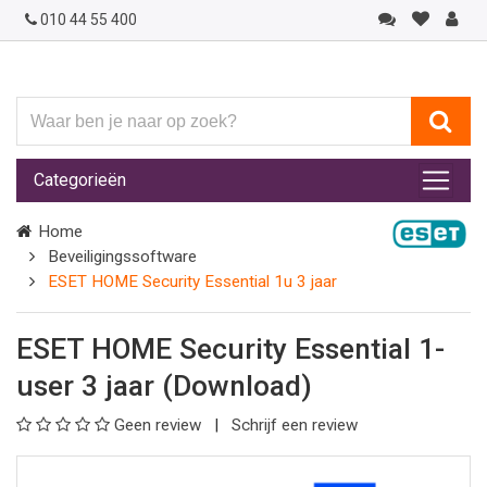
010 44 55 400
Waar
ben
je
Categorieën
naar
op
Home
zoek?
Beveiligingssoftware
ESET HOME Security Essential 1u 3 jaar
ESET HOME Security Essential 1-
user 3 jaar (Download)
Geen review
Schrijf een review