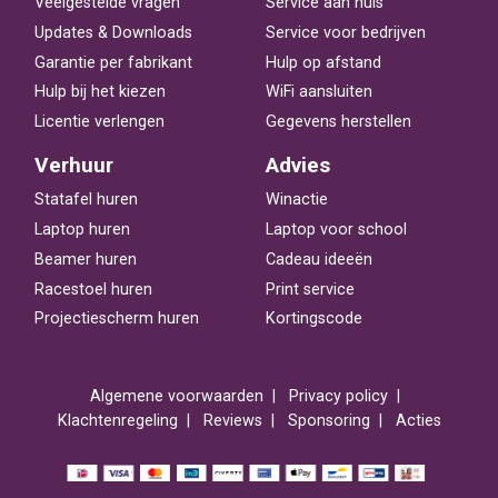
Veelgestelde vragen
Service aan huis
Updates & Downloads
Service voor bedrijven
Garantie per fabrikant
Hulp op afstand
Hulp bij het kiezen
WiFi aansluiten
Licentie verlengen
Gegevens herstellen
Verhuur
Advies
Statafel huren
Winactie
Laptop huren
Laptop voor school
Beamer huren
Cadeau ideeën
Racestoel huren
Print service
Projectiescherm huren
Kortingscode
Algemene voorwaarden
Privacy policy
Klachtenregeling
Reviews
Sponsoring
Acties