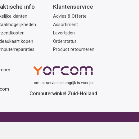
aktische info
Klantenservice
elijke klanten
Advies & Offerte
taalmogelijkheden
Assortiment
rzendkosten
Levertijden
deaukaart kopen
Orderstatus
mputerreparaties
Product retourneren
orcom
...omdat service belangrijk is voor jou!
rcom
Computerwinkel Zuid-Holland
erhuur
Advies
atafel huren
Winactie