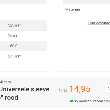
Materiaal:
Fout gevonde
325 mm
25 mm
160 G
255 mm
wil hem:
14,95
niversele sleeve
19,95
6" rood
Op voorraad. Vandaag best