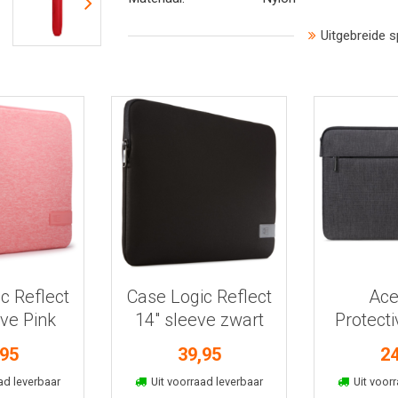
Uitgebreide s
 informatie
Bekijk meer informatie
Bekijk mee
c Reflect
Case Logic Reflect
Ace
eve Pink
14" sleeve zwart
Protecti
g
,95
39,95
24
kelmand
In winkelmand
In win
ad leverbaar
Uit voorraad leverbaar
Uit voorr