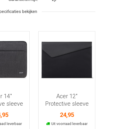
pecificaties bekijken
r informatie
Bekijk meer informatie
r 14"
Acer 12"
ve sleeve
Protective sleeve
rijs
zwart
,95
24,95
kelmand
In winkelmand
aad leverbaar
Uit voorraad leverbaar