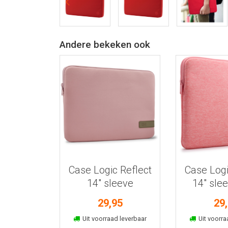
Andere bekeken ook
Bekijk meer informatie
Bekijk meer
Case Logic Reflect
Case Logi
14" sleeve
14" sle
Mermaid
29,95
29
In winkelmand
In win
Uit voorraad leverbaar
Uit voorra