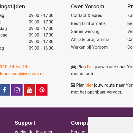
ingstijden
Over Yorcom
Pr
ag
09:00 - 17:30
Contact & adres
Zak
g
09:00 - 17:30
Bedrijfsinformatie
Be
dag
09:00 - 17:30
Samenwerking
Ve
rdag
09:00 - 17:30
Affiliate programma
Ca
09:00 - 17:30
Werken bij Yorcom
Co
ag
09:00 - 16:30
: 010 44 55 400
Plan
hier
jouw route naar Y
ntenservice@yorcom.nl
met de auto.
Plan
hier
jouw route naar Yo
met het openbaar vervoer.
Support
Computerhulp
V
Veelgestelde vragen
Service aan huis
St