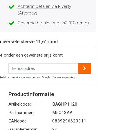
Achteraf betalen via Riverty
(Afterpay)
Gespreid betalen met in3 (0% rente)
niversele sleeve 11,6" rood
of onder een gewenste prijs komt.
ybeleid
en
servicevoorwaarden
van Google zijn van toepassing.
Productinformatie
Artikelcode:
BAGHP1120
Partnummer:
M5Q13AA
EANcode:
0889296623311
Garantietermijn:
2jr