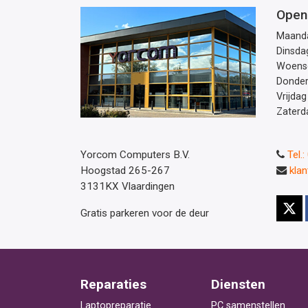
Open
Maand
Dinsda
Woens
Donde
Vrijdag
Zaterd
Yorcom Computers B.V.
Tel.
Hoogstad 265-267
kla
3131KX Vlaardingen
Gratis parkeren voor de deur
Reparaties
Diensten
Laptopreparatie
PC samenstellen