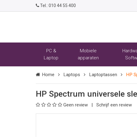
Tel.:
010 44 55 400
PC &
Mobiele
Hardwa
Laptop
apparaten
Softw
Home
Laptops
Laptoptassen
HP Sp
HP Spectrum universele sle
Geen review
Schrijf een review