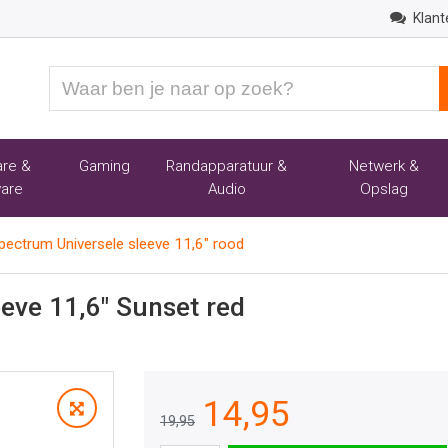
Klant
Waar
ben
je
naar
re &
Gaming
Randapparatuur &
Netwerk &
op
are
Audio
Opslag
zoek?
ectrum Universele sleeve 11,6" rood
eve 11,6" Sunset red
14,95
19,95