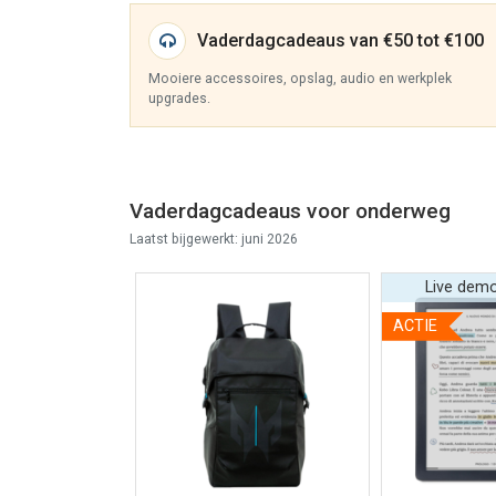
Vaderdagcadeaus van €50 tot €100
Mooiere accessoires, opslag, audio en werkplek
upgrades.
Vaderdagcadeaus voor onderweg
Laatst bijgewerkt: juni 2026
Live dem
ACTIE
r informatie
Bekijk meer informatie
Bekijk mee