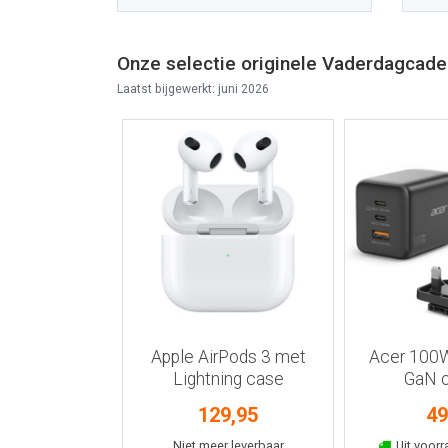
Onze selectie originele Vaderdagcad
Laatst bijgewerkt: juni 2026
r informatie
Bekijk meer informatie
Bekijk mee
mote voor
Apple AirPods 3 met
Acer 100
ader zwart
Lightning case
GaN o
24,95
129,95
49
nkelmand
In win
raad leverbaar
Niet meer leverbaar
Uit voorr