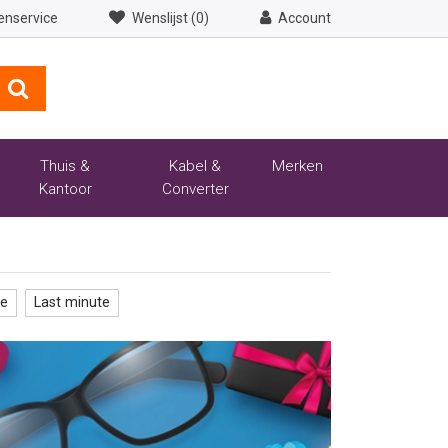
enservice
Wenslijst (0)
Account
Thuis &
Kabel &
Merken
Kantoor
Converter
de
Last minute