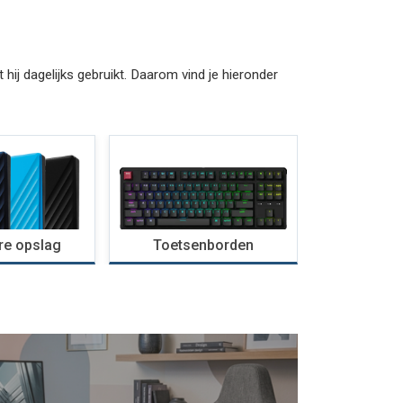
ij dagelijks gebruikt. Daarom vind je hieronder
Mu
re opslag
Toetsenborden