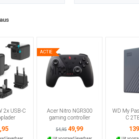
eaus
ACTIE
r informatie
Bekijk meer informatie
Bekijk meer
W 2x USB-C
Acer Nitro NGR300
WD My Pas
plader
gaming controller
C 2TB
,95
49,99
139
54,95
kelmand
In winkelmand
In win
aad leverbaar
Uit voorraad leverbaar
Uit voorra