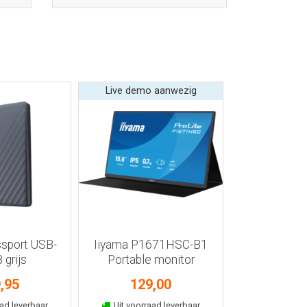
Live demo aanwezig
 informatie
Bekijk meer informatie
Bekijk meer
sport USB-
Iiyama P1671HSC-B1
Keychron B
 grijs
Portable monitor
muis
,95
129,00
64,
kelmand
In winkelmand
In wink
ad leverbaar
Uit voorraad leverbaar
Uit voorra