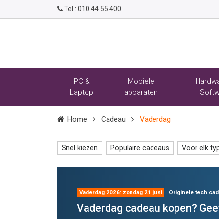
Tel.:
010 44 55 400
PC &
Mobiele
Hardwa
Laptop
apparaten
Softw
Home
Cadeau
Vaderdag
Snel kiezen
Populaire cadeaus
Voor elk ty
Vaderdag 2026: zondag 21 juni
Originele tech ca
Vaderdag cadeau kopen? Geef 