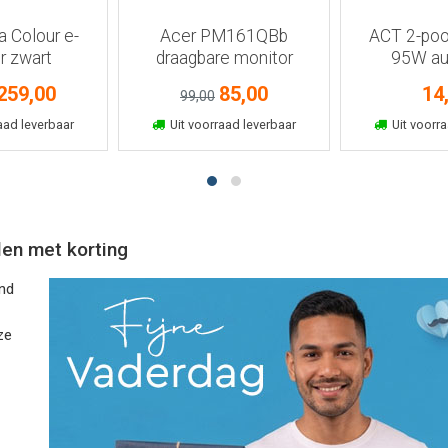
a Colour e-
Acer PM161QBb
ACT 2-poo
r zwart
draagbare monitor
95W au
259,00
85,00
14
99,00
kelmand
In winkelmand
In win
aad leverbaar
Uit voorraad leverbaar
Uit voorra
len met korting
nd
ze