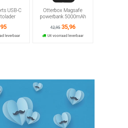
rts USB-C
Otterbox Magsafe
Acer Iconia
tolader
powerbank 5000mAh
A3RK t
zwart
,95
35,96
119
42,95
kelmand
In winkelmand
In wink
ad leverbaar
Uit voorraad leverbaar
Uit voorra