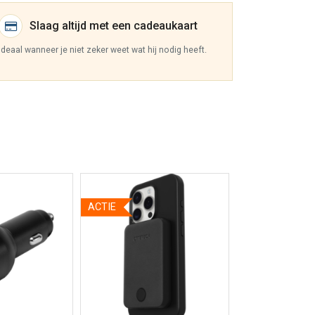
Slaag altijd met een cadeaukaart
Ideaal wanneer je niet zeker weet wat hij nodig heeft.
ACTIE
 informatie
Bekijk meer informatie
Bekijk meer