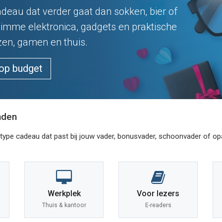
deau dat verder gaat dan sokken, bier of
imme elektronica, gadgets en praktische
ezen, gamen en thuis.
 op budget
nden
ype cadeau dat past bij jouw vader, bonusvader, schoonvader of opa.
Werkplek
Voor lezers
Thuis & kantoor
E-readers