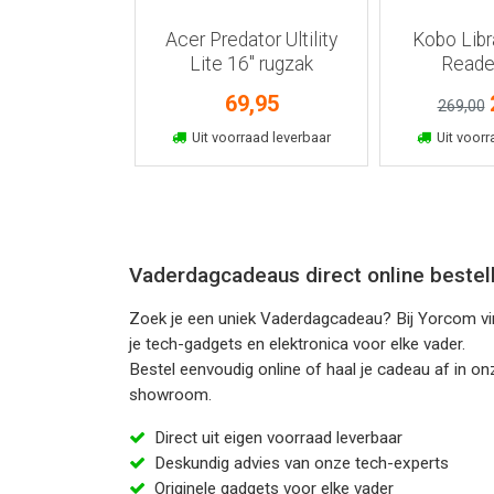
artphone
Acer Predator Ultility
Kobo Libr
der met Qi
Lite 16" rugzak
Reade
ader
34,95
69,95
269,00
nkelmand
In winkelmand
In win
raad leverbaar
Uit voorraad leverbaar
Uit voorr
Vaderdagcadeaus direct online bestel
Zoek je een uniek Vaderdagcadeau? Bij Yorcom vi
je tech-gadgets en elektronica voor elke vader.
Bestel eenvoudig online of haal je cadeau af in on
showroom.
Direct uit eigen voorraad leverbaar
Deskundig advies van onze tech-experts
Originele gadgets voor elke vader