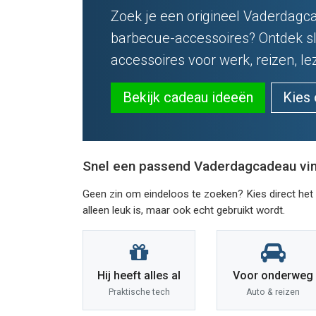
Zoek je een origineel Vaderdagca
barbecue-accessoires? Ontdek sl
accessoires voor werk, reizen, l
Bekijk cadeau ideeën
Kies
Snel een passend Vaderdagcadeau vi
Geen zin om eindeloos te zoeken? Kies direct het t
alleen leuk is, maar ook echt gebruikt wordt.
Hij heeft alles al
Voor onderweg
Praktische tech
Auto & reizen