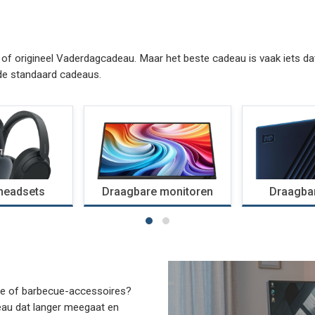
f origineel Vaderdagcadeau. Maar het beste cadeau is vaak iets dat h
 de standaard cadeaus.
headsets
Draagbare monitoren
Draagba
ade of barbecue-accessoires?
deau dat langer meegaat en